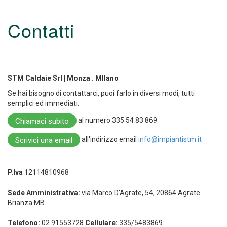
Contatti
STM Caldaie Srl | Monza . MIlano
Se hai bisogno di contattarci, puoi farlo in diversi modi, tutti
semplici ed immediati.
al numero 335 54 83 869
Chiamaci subito
all'indirizzo email
info@impiantistm.it
Scrivici una email
P.Iva
12114810968
Sede Amministrativa:
via Marco D'Agrate, 54, 20864 Agrate
Brianza MB
Telefono:
02 91553728
Cellulare:
335/5483869