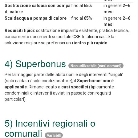
Sostituzione caldaia con pompa
fino al
65%
in genere
2–6
di calore
mesi
Scaldacqua a pompa di calore
fino al
65%
in genere
2–6
mesi
Requisiti tipici:
sostituzione impianto esistente, pratica tecnica,
caricamento documenti su portale GSE. In alcuni casi è la
soluzione migliore se preferisci un
rientro più rapido
.
4) Superbonus
Non utilizzabile (casi comuni)
Per la maggior parte delle abitazioni e degli interventi “singoli”
(solo caldaia / solo condizionatore), il
Superbonus non è
applicabile
. Rimane legato a
casi specifici
(tipicamente
condominiali o interventi avviati in passato con requisiti
particolari).
5) Incentivi regionali o
comunali
Variabili