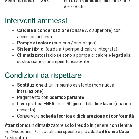
Seconda casa
36%
In
10 rate annuali
in dichiarazione
dei redditi
Interventi ammessi
Caldaie a condensazione
(classe A o superiore) con
accessori richiesti
Pompe di calore
(aria-aria / aria-acqua)
Sistemi ibridi
(caldaia + pompa di calore integrata)
Climatizzatori
solo se sono a pompa di calore e legati alla
sostituzione di un impianto esistente
Condizioni da rispettare
Sostituzione
di un impianto esistente (non nuova
installazione)
Pagamento con
bonifico parlante
Invio pratica ENEA
entro 90 giorni dalla fine lavori (quando
richiesta)
Conservare
scheda tecnica
e
dichiarazione di conformità
Attenzione:
un climatizzatore
solo freddo
in genere
non rientra
nell’Ecobonus. Per questi casi spesso è più adatto il
Bonus Casa
(vedi sotto).